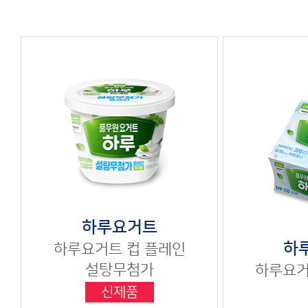
하루요거트
하
하루요거트
컵
플레인
설탕무첨가
하루요
신제품