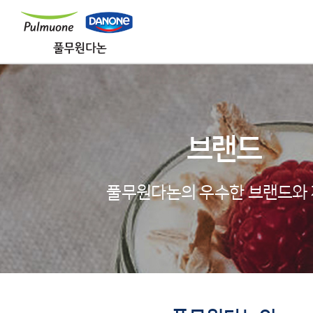
브랜드
풀무원다논의 우수한 브랜드와