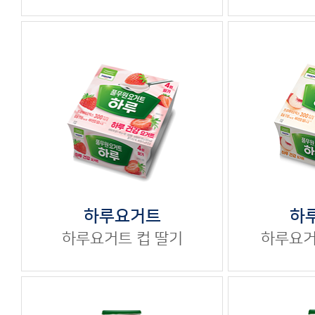
하
하루요거트
하루요
하루요거트
컵
딸기