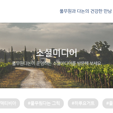
풀무원과 다논의 건강한 만남
소셜미디어
풀무원다논이 운영하는 소셜미디어를 방문해 보세요
#액티비아
#풀무원다논 그릭
#하루요거트
#