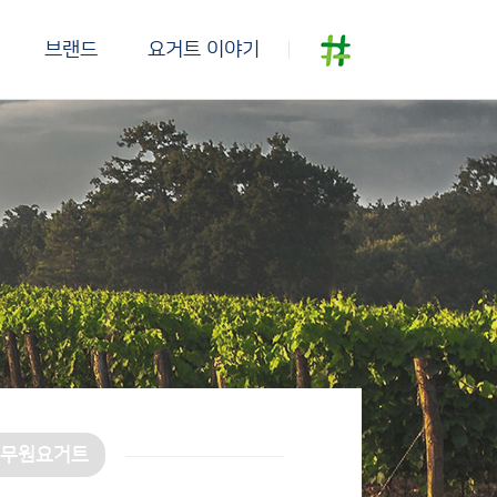
브랜드
요거트 이야기
풀무원요거트