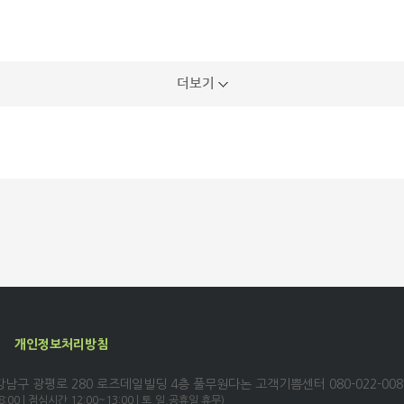
더보기
개인정보처리방침
남구 광평로 280 로즈데일빌딩 4층 풀무원다논
고객기쁨센터 080-022-008
18:00 | 점심시간 12:00~13:00 | 토,일,공휴일 휴무)